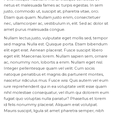
netus et malesuada fames ac turpis egestas. In sem
justo, commodo ut, suscipit at, pharetra vitae, orci.
Etiam quis quam. Nullam justo enim, consectetuer
nec, ullamcorper ac, vestibulum in, elit. Sed ac dolor sit
amet purus malesuada congue.
Nullam lectus justo, vulputate eget mollis sed, tempor
sed magna. Nulla est. Quisque porta. Etiam bibendum
elit eget erat. Aenean placerat. Fusce suscipit libero
eget elit. Maecenas lorem. Nullam sapien sem, ornare
ac, nonummy non, lobortis a enim. Nullam eget nisl.
Integer pellentesque quam vel velit. Cum sociis
natoque penatibus et magnis dis parturient montes,
nascetur ridiculus mus. Fusce wisi. Quis autem vel eum
iure reprehenderit qui in ea voluptate velit esse quam
nihil molestiae consequatur, vel illum qui dolorem eum
fugiat quo voluptas nulla pariatur? Phasellus et lorem
id felis nonummy placerat. Aliquam erat volutpat.
Mauris suscipit, ligula sit amet pharetra semper, nibh