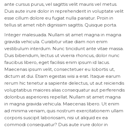
ante cursus purus, vel sagittis velit mauris vel metus.
Duis aute irure dolor in reprehenderit in voluptate velit
esse cillum dolore eu fugiat nulla pariatur. Proin in
tellus sit amet nibh dignissim sagittis. Quisque porta.
Integer malesuada. Nullam sit amet magna in magna
gravida vehicula. Curabitur vitae diam non enim
vestibulum interdum. Nunc tincidunt ante vitae massa.
Duis bibendum, lectus ut viverra rhoncus, dolor nunc
faucibus libero, eget facilisis enim ipsum id lacus.
Maecenas ipsum velit, consectetuer eu lobortis ut,
dictum at dui. Etiam egestas wisi a erat. Itaque earum
rerum hic tenetur a sapiente delectus, ut aut reiciendis
voluptatibus maiores alias consequatur aut perferendis
doloribus asperiores repellat. Nullam sit amet magna
in magna gravida vehicula. Maecenas libero. Ut enim
ad minima veniam, quis nostrum exercitationem ullam
corporis suscipit laboriosam, nisi ut aliquid ex ea
commodi consequatur? Duis aute irure dolor in