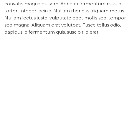
convallis magna eu sem. Aenean fermentum risus id
tortor. Integer lacinia. Nullam rhoncus aliquam metus.
Nullam lectus justo, vulputate eget mollis sed, tempor
sed magna. Aliquam erat volutpat. Fusce tellus odio,
dapibus id fermentum quis, suscipit id erat.
Category
Category #1
Post
Previous
PREVIOUS
Post
Aliquam erat volutpat
navigation
Leave a Reply
Your email address will not be published.
Required
fields are marked
*
Comment
*