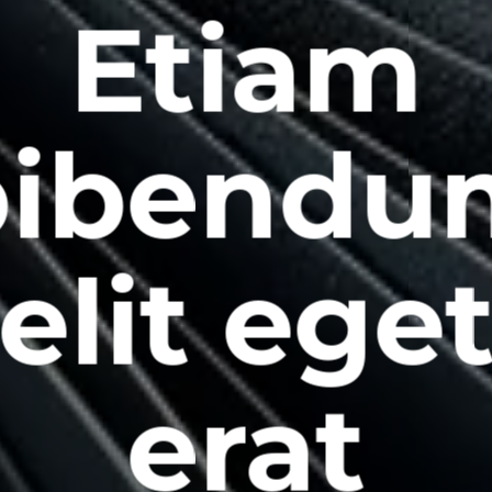
Etiam
bibendu
elit ege
erat